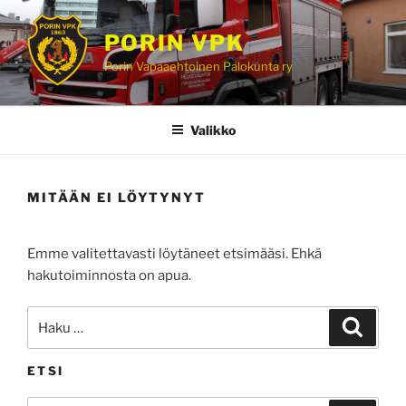
Siirry
sisältöön
PORIN VPK
Porin Vapaaehtoinen Palokunta ry
Valikko
MITÄÄN EI LÖYTYNYT
Emme valitettavasti löytäneet etsimääsi. Ehkä
hakutoiminnosta on apua.
Etsi:
Haku
ETSI