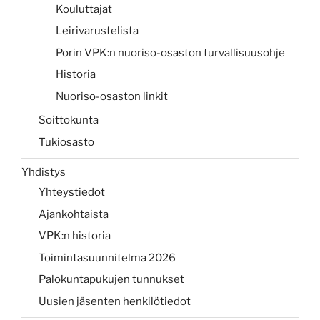
Kouluttajat
Leirivarustelista
Porin VPK:n nuoriso-osaston turvallisuusohje
Historia
Nuoriso-osaston linkit
Soittokunta
Tukiosasto
Yhdistys
Yhteystiedot
Ajankohtaista
VPK:n historia
Toimintasuunnitelma 2026
Palokuntapukujen tunnukset
Uusien jäsenten henkilötiedot