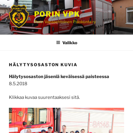
Siirry
sisältöön
PORIN VPK
Porin Vapaaehtoinen Palokunta ry
Valikko
HÄLYTYSOSASTON KUVIA
Hälytysosaston jäseniä keväisessä paisteessa
8.5.2018
Klikkaa kuvaa suurentaaksesi sitä.