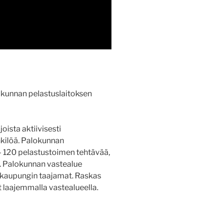
kunnan pelastuslaitoksen
oista aktiivisesti
enkilöä. Palokunnan
– 120 pelastustoimen tehtävää,
ä. Palokunnan vastealue
 kaupungin taajamat. Raskas
 laajemmalla vastealueella.