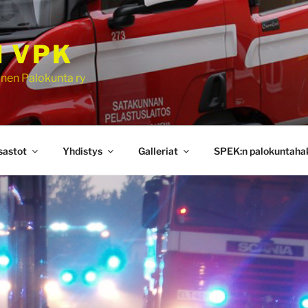
N VPK
nen Palokunta ry
sastot
Yhdistys
Galleriat
SPEK:n palokuntaha