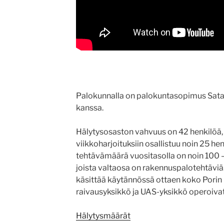
Palokunnalla on palokuntasopimus Sata
kanssa.
Hälytysosaston vahvuus on 42 henkilöä, j
viikkoharjoituksiin osallistuu noin 25 h
tehtävämäärä vuositasolla on noin 100 
joista valtaosa on rakennuspalotehtävi
käsittää käytännössä ottaen koko Porin
raivausyksikkö ja UAS-yksikkö operoivat
Hälytysmäärät