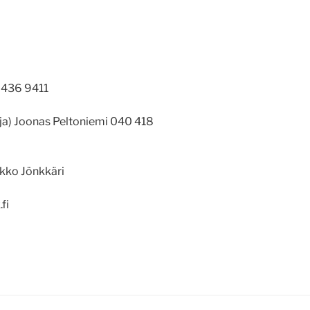
 436 9411
aja) Joonas Peltoniemi 040 418
ikko Jönkkäri
fi