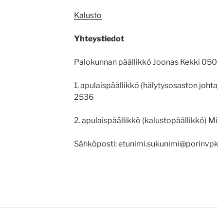
Kalusto
Yhteystiedot
Palokunnan päällikkö Joonas Kekki 050
1. apulaispäällikkö (hälytysosaston joht
2536
2. apulaispäällikkö (kalustopäällikkö) M
Sähköposti: etunimi.sukunimi@porinvpk.