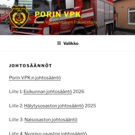
Siirry
sisältöön
PORIN VPK
Porin Vapaaehtoinen Palokunta ry
Valikko
JOHTOSÄÄNNÖT
Porin VPK:n johtosääntö
Liite 1:
Esikunnan johtosääntö
2026
Liite 2:
Hälytysosaston johtosääntö
2025
Liite 3:
Naisosaston johtosääntö
Liite 4:
Nuoriso-osaston johtosääntö