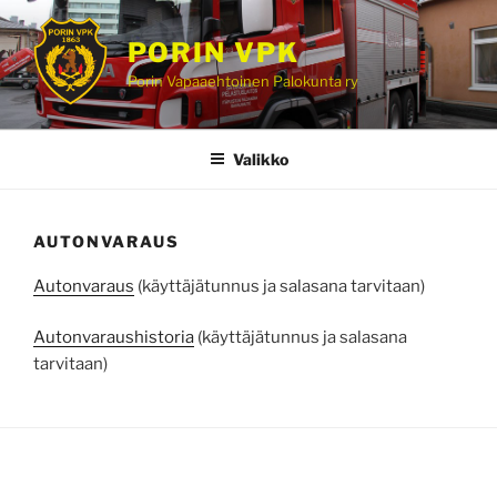
Siirry
sisältöön
PORIN VPK
Porin Vapaaehtoinen Palokunta ry
Valikko
AUTONVARAUS
Autonvaraus
(käyttäjätunnus ja salasana tarvitaan)
Autonvaraushistoria
(käyttäjätunnus ja salasana
tarvitaan)