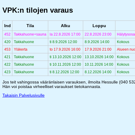
VPK:n tilojen varaus
Ind
Tila
Alku
Loppu
452
Takkahuone+sauna
la 22.8.2026 17:00
22.8.2026 23:00
Hälytysosa
420
Takkahuone
ti 8.9.2026 12:00
8.9.2026 14:00
Kokous
453
Yläkerta
to 17.9.2026 16:00
17.9.2026 21:00
Alueen nuo
421
Takkahuone
ti 13.10.2026 12:00
13.10.2026 14:00
Kokous
422
Takkahuone
ti 10.11.2026 12:00
10.11.2026 14:00
Kokous
423
Takkahuone
ti 8.12.2026 12:00
8.12.2026 14:00
Kokous
Jos teit vahingossa vääränlaisen varauksen, ilmoita Hessulle (040 5
Hän voi poistaa virheelliset varaukset tietokannasta.
Takaisin Palvelusivulle